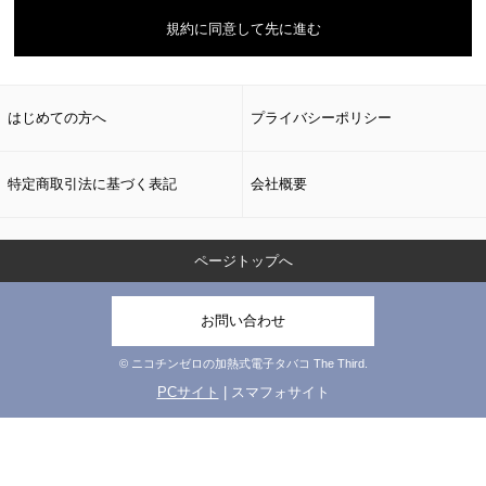
会員のみなさまへの通知
規約に同意して先に進む
1. 本規約の変更のケース以外に当社が必要と判断した場合、当社は、会
員に対し随時必要な事項を通知します。
2. 前項の通知は、当サイト上に表示した時点で全ての会員に通知したも
のとみなします。
はじめての方へ
プライバシーポリシー
会員登録について
当サイトにおいてのご購入には会員登録が必要になります。
特定商取引法に基づく表記
会社概要
なお会員登録は無料です。
※ログインには、会員登録時に入力したメールアドレスおよびパスワー
ドが必要になります。
ページトップへ
会員のみなさまから提供された個人情報
当サイトを利用するにあたって、会員の住所、電話番号、購入履歴など
の大切な個人情報がネットサーバ上に登録されますが、当社はその個人
お問い合わせ
情報を適切かつ確実に管理するものとし、法令などにより開示が求めら
れる場合を除き、開示しないものとします。
© ニコチンゼロの加熱式電子タバコ The Third.
※チャートなど一個人が特定できない範囲で集計する場合があります。
PCサイト
| スマフォサイト
お客様からの会員登録を承認しない場合
会員登録の申し込みを当社が受けた際、架空の人物を登録した場合や、
本人以外の第三者の会員登録をした場合、過去に会員除名処分を受けた
ことがある場合など、当社が不適当と判断した時は、その会員登録を承