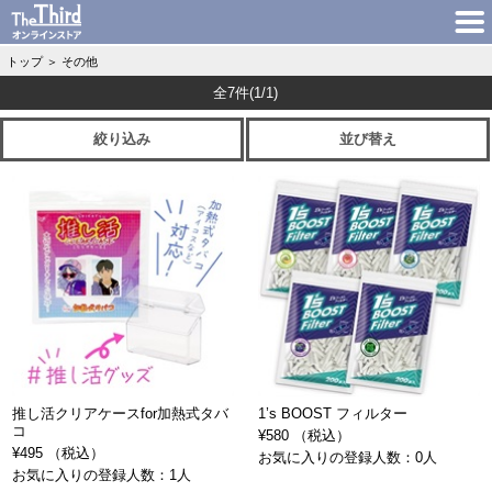
トップ
＞
その他
全7件
(1/1)
絞り込み
並び替え
推し活クリアケースfor加熱式タバ
1’s BOOST フィルター
コ
¥580 （税込）
¥495 （税込）
お気に入りの登録人数：0人
お気に入りの登録人数：1人