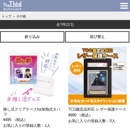
トップ
＞
その他
全7件
(1/1)
絞り込み
並び替え
推し活クリアケースfor加熱式タバ
TCG鑑定品対応 レザー保護ケース
コ
¥990 （税込）
¥495 （税込）
お気に入りの登録人数：0人
お気に入りの登録人数：1人