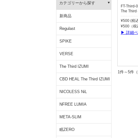
カテゴリーから探す
FT-Third-0
The Third
新商品
¥500 (税
¥500（
Regulast
▶ 詳細
SPIKE
VERSE
The Third IZUMI
1件～5
CBD HEAL The Third IZUMI
NICOLESS NiL
NFREE LUMIA
META-SLIM
眠ZERO