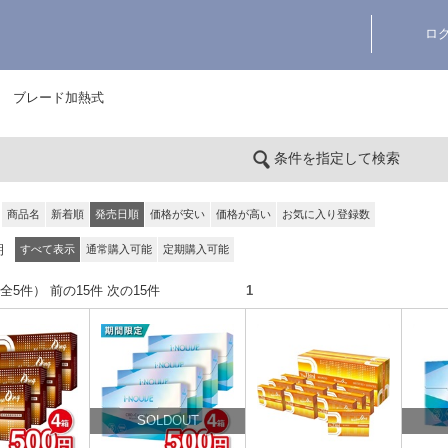
ロ
ブレード加熱式
条件を指定して検索
商品名
新着順
発売日順
価格が安い
価格が高い
お気に入り登録数
期
すべて表示
通常購入可能
定期購入可能
件（全5件） 前の15件 次の15件
1
SOLDOUT