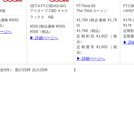
SET-4-FT-CBDAS-001
FT-Third-00
FT-C
 4箱
アイヌーブ CBD キャナ
The Third カートン
i-NOU
ラックス 4箱
込価格 ¥500)
¥1,780 (税込価格 ¥1,78
¥178
税込）
0)
¥17
¥500 (税込価格 ¥500)
¥1,780（税込）
定期初
ページへ
¥500（税込）
定期初回:¥1,602（税
定期通
▶ 詳細ページへ
込）
▶ 詳
定期通常:¥1,602（税
込）
▶ 詳細ページへ
件（全5件） 前の15件 次の15件
1