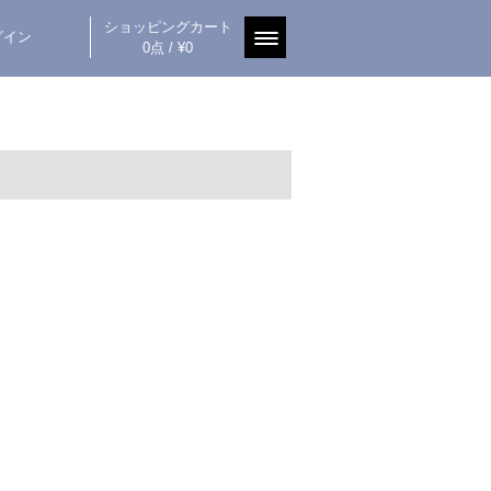
ショッピングカート
グイン
0点 / ¥0