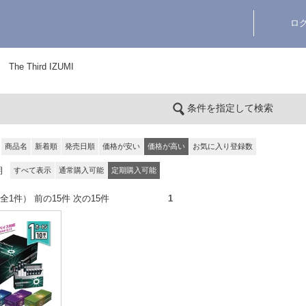
ロ
The Third IZUMI
条件を指定して検索
商品名
新着順
発売日順
価格が安い
価格が高い
お気に入り登録数
期
すべて表示
通常購入可能
定期購入可能
件（全1件） 前の15件 次の15件
1