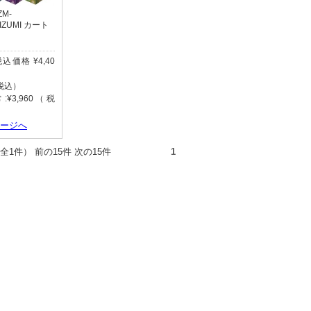
IZM-
d IZUMI カート
(税込価格 ¥4,40
（税込）
¥3,960（税
ページへ
件（全1件） 前の15件 次の15件
1