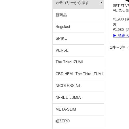
カテゴリーから探す
SET-FT-V
VERSE
新商品
¥1,980 
0)
Regulast
¥1,980
▶ 詳細
SPIKE
1件～3
VERSE
The Third IZUMI
CBD HEAL The Third IZUMI
NICOLESS NiL
NFREE LUMIA
META-SLIM
眠ZERO