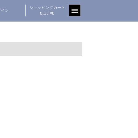
ショッピングカート
グイン
0点 / ¥0