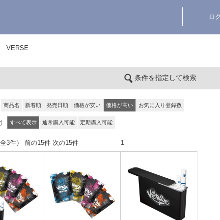
ロ
VERSE
条件を指定して検索
商品名
新着順
発売日順
価格が安い
価格が高い
お気に入り登録数
期
すべて表示
通常購入可能
定期購入可能
件（全3件） 前の15件 次の15件
1