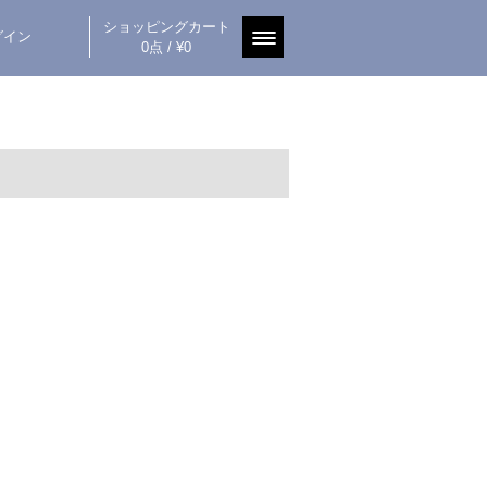
ショッピングカート
グイン
0点 / ¥0