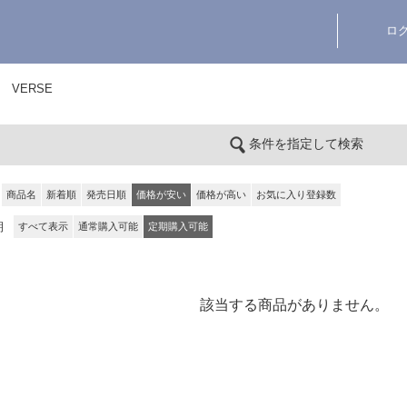
ロ
VERSE
条件を指定して検索
商品名
新着順
発売日順
価格が安い
価格が高い
お気に入り登録数
期
すべて表示
通常購入可能
定期購入可能
該当する商品がありません。