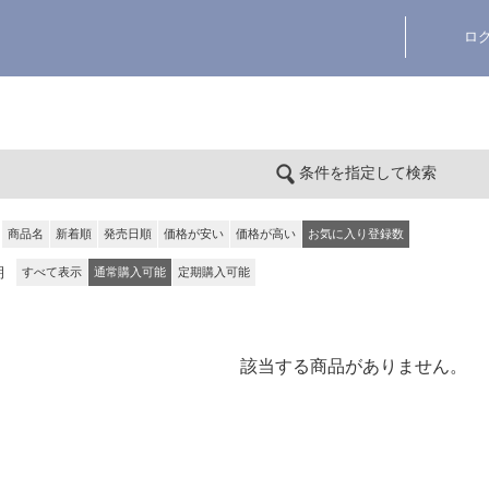
ロ
条件を指定して検索
商品名
新着順
発売日順
価格が安い
価格が高い
お気に入り登録数
期
すべて表示
通常購入可能
定期購入可能
該当する商品がありません。