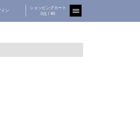
ショッピングカート
グイン
0点 / ¥0