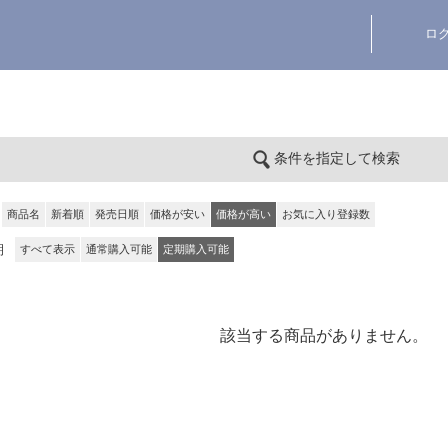
ロ
条件を指定して検索
商品名
新着順
発売日順
価格が安い
価格が高い
お気に入り登録数
期
すべて表示
通常購入可能
定期購入可能
該当する商品がありません。