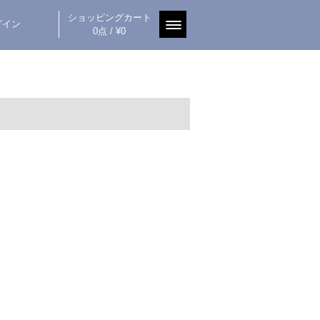
ショッピングカート
グイン
0点 / ¥0