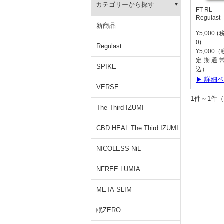
カテゴリーから探す
FT-RL
Regulast
新商品
¥5,000 
0)
Regulast
¥5,000
定期通常:
SPIKE
込）
▶ 詳細
VERSE
1件～1
The Third IZUMI
CBD HEAL The Third IZUMI
NICOLESS NiL
NFREE LUMIA
META-SLIM
眠ZERO