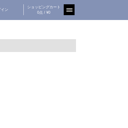
ショッピングカート
グイン
0点 / ¥0