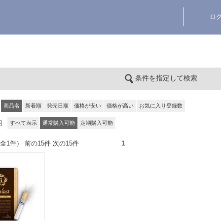
ロ
条件を指定して検索
商品名
新着順
発売日順
価格が安い
価格が高い
お気に入り登録数
期
すべて表示
通常購入可能
定期購入可能
件（全1件） 前の15件 次の15件
1