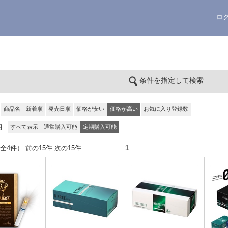
ロ
条件を指定して検索
商品名
新着順
発売日順
価格が安い
価格が高い
お気に入り登録数
期
すべて表示
通常購入可能
定期購入可能
件（全4件） 前の15件 次の15件
1