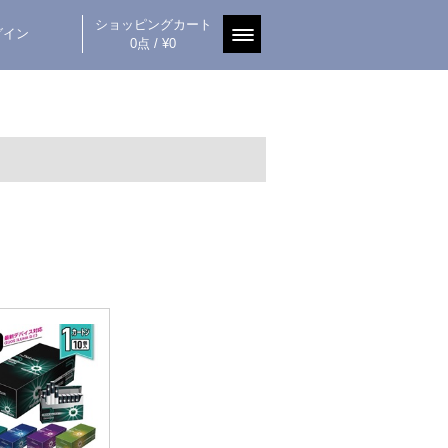
ショッピングカート
グイン
0点 / ¥0