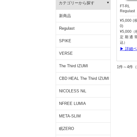
カテゴリーから探す
FT-RL
Regulast
新商品
¥5,000 
0)
Regulast
¥5,000
定期通常:
SPIKE
込）
▶ 詳細
VERSE
The Third IZUMI
1件～4
CBD HEAL The Third IZUMI
NICOLESS NiL
NFREE LUMIA
META-SLIM
眠ZERO