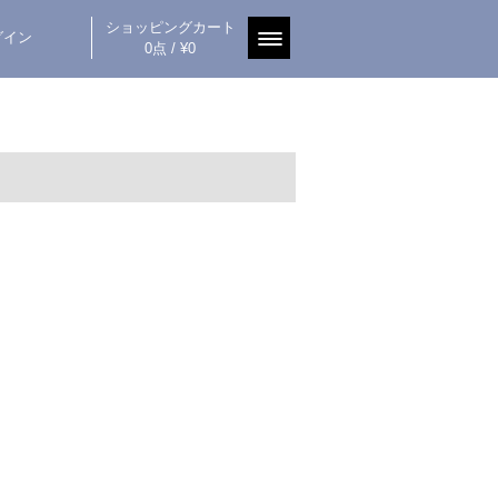
ショッピングカート
グイン
0点 / ¥0