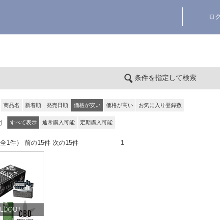
ロ
条件を指定して検索
商品名
新着順
発売日順
価格が安い
価格が高い
お気に入り登録数
期
すべて表示
通常購入可能
定期購入可能
件（全1件） 前の15件 次の15件
1
LDOUT