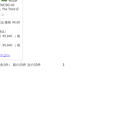
-IZMCBD-00
The Third IZ
トン
(税込価格 ¥6,60
（税込）
¥5,940（税
¥5,940（税
ページへ
件（全1件） 前の15件 次の15件
1