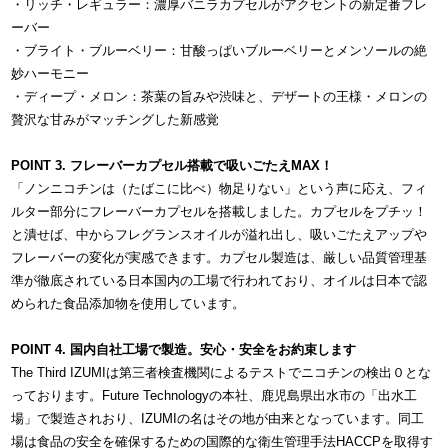
・リッチ・レギュラー：濃厚バニラカプセルがアクセントの新定番フレ
ーバー
・ブライト・ブルーベリー：甘酸っぱいブルーベリーとメンソールの絶
妙ハーモニー
・ディープ・メロン：茶葉の旨みや渋味と、デザートの王様・メロンの
贅沢な甘みがマッチングした新感覚
POINT 3. フレーバーカプセル搭載で吸いごたえMAX！
「ノンニコチンは（たばこに比べ）物足りない」という声に応え、フィ
ルター部分にフレーバーカプセルを搭載しました。カプセルをプチッ！
と潰せば、中からフレグランスオイルが溢れ出し、吸いごたえアップや
フレーバーの変化が実感できます。カプセル製造は、厳しい品質管理基
準が徹底されている日本国内の工場で行われており、オイルは日本で認
められた食品添加物を使用しています。
POINT 4. 国内自社工場で製造。安心・安全をお約束します
The Third IZUMIは第三者検査機関によるテストでニコチンの検出０とな
っております。Future Technologyの本社、鹿児島県出水市の「出水工
場」で製造されおり、IZUMIの名はその地が由来となっています。同工
場は食品の安全を確保するための国際的な衛生管理手法HACCPを取得す