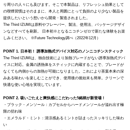
り周りの人々にも及びます。そこで本製品は、リフレッシュ効果として
の喫煙習慣はそのままに、本人と周囲にとって負担のより少ない製品を
提供したいという想いから開発・製造されました。
The Third IZUMIは原料やフレーバー、製法、使用法、パッケージデザイ
ンなどすべてを刷新。 日本初※となるニコチンゼロで新たな体験をお楽
しみください。 ※Future Technology調べ（2022年12月）
POINT 1. 日本初！ 誘導加熱式デバイス対応のノンニコチンスティック
The Third IZUMIは、独自技術により加熱ブレードがない誘導加熱式デバ
イスに対応。金属の誘熱体をスティックに内蔵することで、ブレードが
なくても内側からの加熱が可能になりました。これにより茶葉本来の深
みある味わいを楽しむことができ、使用後の後始末も簡単。クリーンで
快適な使い心地を実現しています。
POINT 2. 吸いごたえと爽快感にこだわった5銘柄が新登場！
・ブラック・メンソール：カプセルからハードメンソールが溢れ出す極
限の切れ味
・エメラルド・ミント：清涼感あるミントが詰まったスッキリした味わ
い