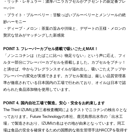
・リッチ・レギュラー：濃厚バニラカプセルがアクセントの新定番フレ
ーバー
・ブライト・ブルーベリー：甘酸っぱいブルーベリーとメンソールの絶
妙ハーモニー
・ディープ・メロン：茶葉の旨みや渋味と、デザートの王様・メロンの
贅沢な甘みがマッチングした新感覚
POINT 3. フレーバーカプセル搭載で吸いごたえMAX！
「ノンニコチンは（たばこに比べ）物足りない」という声に応え、フィ
ルター部分にフレーバーカプセルを搭載しました。カプセルをプチッ！
と潰せば、中からフレグランスオイルが溢れ出し、吸いごたえアップや
フレーバーの変化が実感できます。カプセル製造は、厳しい品質管理基
準が徹底されている日本国内の工場で行われており、オイルは日本で認
められた食品添加物を使用しています。
POINT 4. 国内自社工場で製造。安心・安全をお約束します
The Third IZUMIは第三者検査機関によるテストでニコチンの検出０とな
っております。Future Technologyの本社、鹿児島県出水市の「出水工
場」で製造されおり、IZUMIの名はその地が由来となっています。同工
場は食品の安全を確保するための国際的な衛生管理手法HACCPを取得す