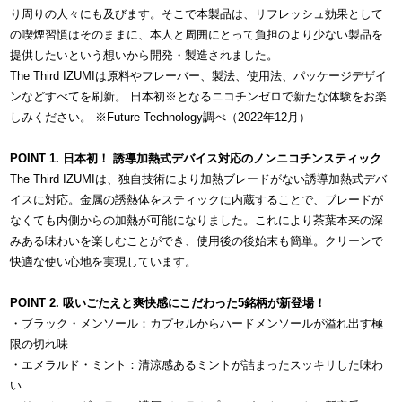
り周りの人々にも及びます。そこで本製品は、リフレッシュ効果として
の喫煙習慣はそのままに、本人と周囲にとって負担のより少ない製品を
提供したいという想いから開発・製造されました。
The Third IZUMIは原料やフレーバー、製法、使用法、パッケージデザイ
ンなどすべてを刷新。 日本初※となるニコチンゼロで新たな体験をお楽
しみください。 ※Future Technology調べ（2022年12月）
POINT 1. 日本初！ 誘導加熱式デバイス対応のノンニコチンスティック
The Third IZUMIは、独自技術により加熱ブレードがない誘導加熱式デバ
イスに対応。金属の誘熱体をスティックに内蔵することで、ブレードが
なくても内側からの加熱が可能になりました。これにより茶葉本来の深
みある味わいを楽しむことができ、使用後の後始末も簡単。クリーンで
快適な使い心地を実現しています。
POINT 2. 吸いごたえと爽快感にこだわった5銘柄が新登場！
・ブラック・メンソール：カプセルからハードメンソールが溢れ出す極
限の切れ味
・エメラルド・ミント：清涼感あるミントが詰まったスッキリした味わ
い