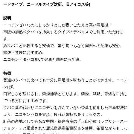
ードタイプ、ニードルタイプ対応、旧アイコス等)
説明
ニコチンゼロなのにしっかりとした吸いごたえと高い満足感！
市販の加熱式タバコを挿入するタイプのデバイスでご利用いただけま
す。
紙タバコと比較すると安価で、嫌な匂いもなく周囲への配慮も安心。
節煙・禁煙におすすめ。
ニコチン・タバコ臭0で健康と周囲にも配慮。
特徴
普通のタバコに比べても十分に満足感を味わうことができます。ニコチ
ンは0。
口寂しさが緩和され、禁煙補助となります。禁煙、減煙、節煙を目指し
ている方におすすめです。
タバコ葉の代わりにニコチンを含んでいない茶葉を使用した最新製法に
より、ニコチンゼロを実現し疲れた気持ちをリラックス。
紅茶の産地として有名な中国・福建省産の「正山小種（ラプサン・スー
チョン）」と厳選された鹿児島県産茶葉配合を使用。茶葉ながらもしっ