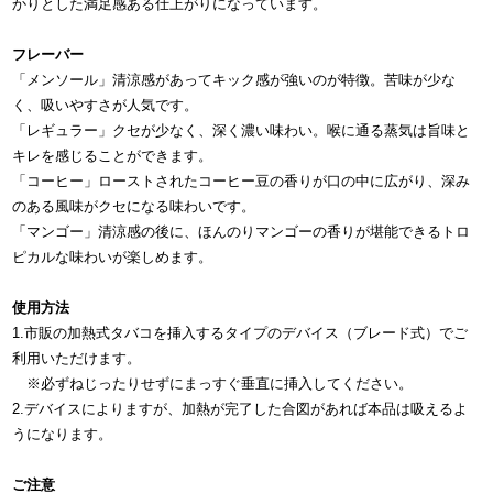
かりとした満足感ある仕上がりになっています。
フレーバー
「メンソール」清涼感があってキック感が強いのが特徴。苦味が少な
く、吸いやすさが人気です。
「レギュラー」クセが少なく、深く濃い味わい。喉に通る蒸気は旨味と
キレを感じることができます。
「コーヒー」ローストされたコーヒー豆の香りが口の中に広がり、深み
のある風味がクセになる味わいです。
「マンゴー」清涼感の後に、ほんのりマンゴーの香りが堪能できるトロ
ピカルな味わいが楽しめます。
使用方法
1.市販の加熱式タバコを挿入するタイプのデバイス（ブレード式）でご
利用いただけます。
※必ずねじったりせずにまっすぐ垂直に挿入してください。
2.デバイスによりますが、加熱が完了した合図があれば本品は吸えるよ
うになります。
ご注意