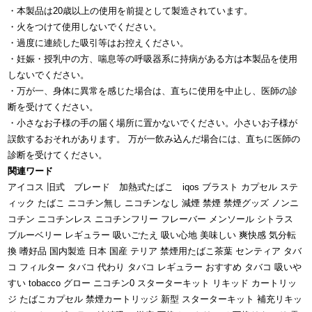
・本製品は20歳以上の使用を前提として製造されています。
・火をつけて使用しないでください。
・過度に連続した吸引等はお控えください。
・妊娠・授乳中の方、喘息等の呼吸器系に持病がある方は本製品を使用
しないでください。
・万が一、身体に異常を感じた場合は、直ちに使用を中止し、医師の診
断を受けてください。
・小さなお子様の手の届く場所に置かないでください。小さいお子様が
誤飲するおそれがあります。 万が一飲み込んだ場合には、直ちに医師の
診断を受けてください。
関連ワード
アイコス 旧式 ブレード 加熱式たばこ iqos ブラスト カプセル ステ
ィック たばこ ニコチン無し ニコチンなし 減煙 禁煙 禁煙グッズ ノンニ
コチン ニコチンレス ニコチンフリー フレーバー メンソール シトラス
ブルーベリー レギュラー 吸いごたえ 吸い心地 美味しい 爽快感 気分転
換 嗜好品 国内製造 日本 国産 テリア 禁煙用たばこ茶葉 センティア タバ
コ フィルター タバコ 代わり タバコ レギュラー おすすめ タバコ 吸いや
すい tobacco グロー ニコチン0 スターターキット リキッド カートリッ
ジ たばこカプセル 禁煙カートリッジ 新型 スターターキット 補充リキッ