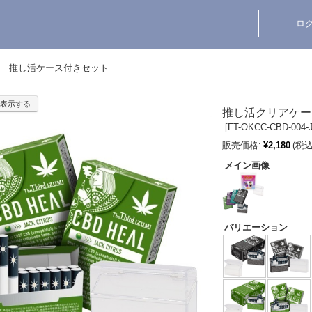
ロ
推し活ケース付きセット
表示する
推し活クリアケー
[
FT-OKCC-CBD-004-J
販売価格:
¥2,180
(税込
メイン画像
バリエーション