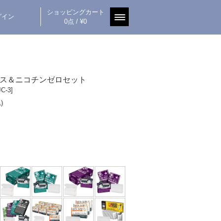
ショッピングカート
グイン
0点 / ¥0
ス＆ニコチンゼロセット
C-3]
)