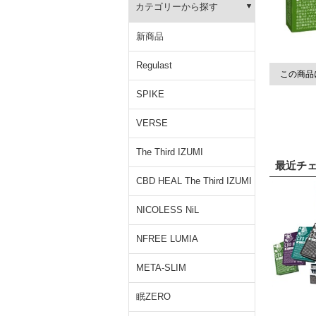
カテゴリーから探す
新商品
Regulast
この商品
SPIKE
VERSE
The Third IZUMI
最近チ
CBD HEAL The Third IZUMI
NICOLESS NiL
NFREE LUMIA
META-SLIM
眠ZERO