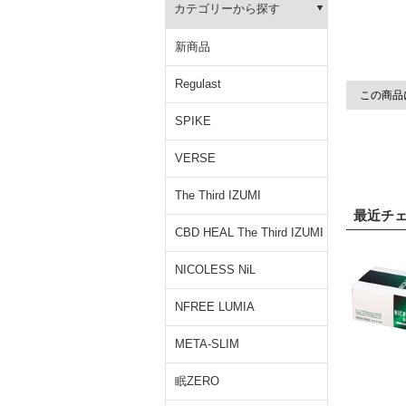
カテゴリーから探す
新商品
Regulast
この商品
SPIKE
VERSE
The Third IZUMI
最近チ
CBD HEAL The Third IZUMI
NICOLESS NiL
NFREE LUMIA
META-SLIM
眠ZERO