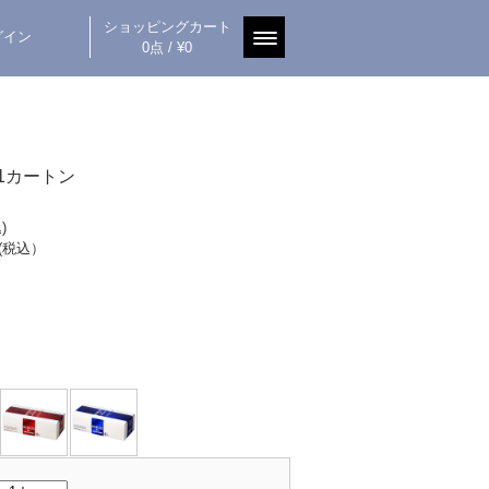
ショッピングカート
グイン
0点 / ¥0
L 1カートン
)
(税込）