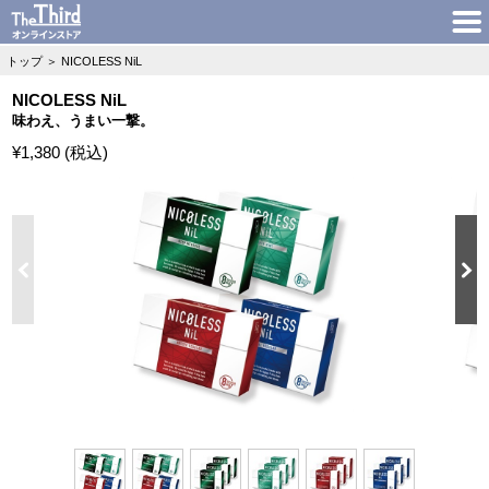
トップ
＞
NICOLESS NiL
NICOLESS NiL
味わえ、うまい一撃。
¥1,380 (税込)
N