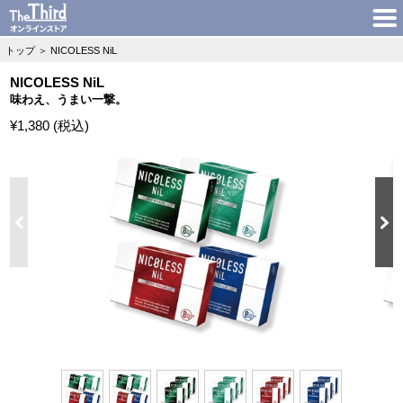
トップ
＞
NICOLESS NiL
NICOLESS NiL
味わえ、うまい一撃。
¥1,380 (税込)
N