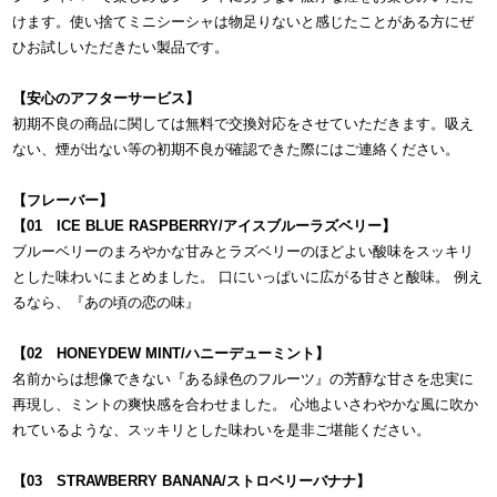
けます。使い捨てミニシーシャは物足りないと感じたことがある方にぜ
ひお試しいただきたい製品です。
【安心のアフターサービス】
初期不良の商品に関しては無料で交換対応をさせていただきます。吸え
ない、煙が出ない等の初期不良が確認できた際にはご連絡ください。
【フレーバー】
【01 ICE BLUE RASPBERRY/アイスブルーラズベリー】
ブルーベリーのまろやかな甘みとラズベリーのほどよい酸味をスッキリ
とした味わいにまとめました。 口にいっぱいに広がる甘さと酸味。 例え
るなら、『あの頃の恋の味』
【02 HONEYDEW MINT/ハニーデューミント】
名前からは想像できない『ある緑色のフルーツ』の芳醇な甘さを忠実に
再現し、ミントの爽快感を合わせました。 心地よいさわやかな風に吹か
れているような、スッキリとした味わいを是非ご堪能ください。
【03 STRAWBERRY BANANA/ストロベリーバナナ】