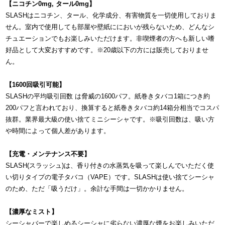
【ニコチン0mg, タール0mg】
SLASHはニコチン、タール、化学成分、有害物質を一切使用しておりま
せん。室内で使用しても部屋や壁紙ににおいが残らないため、どんなシ
チュエーションでもお楽しみいただけます。非喫煙者の方へも新しい嗜
好品として大変おすすめです。※20歳以下の方には販売しておりませ
ん。
【1600回吸引可能】
SLASHの平均吸引回数 は脅威の1600パフ。紙巻きタバコ1箱につき約
200パフと言われており、換算すると紙巻きタバコ約14箱分相当でコスパ
抜群。業界最大級の使い捨てミニシーシャです。※吸引回数は、吸い方
や時間によって個人差があります。
【充電・メンテナンス不要】
SLASH(スラッシュ)は、香り付きの水蒸気を吸って楽しんでいただく使
い切りタイプの電子タバコ（VAPE）です。SLASHは使い捨てシーシャ
のため、ただ「吸うだけ」。余計な手間は一切かかりません。
【濃厚なミスト】
シーシャバーで楽しめるシーシャに劣らない濃厚な煙をお楽しみいただ