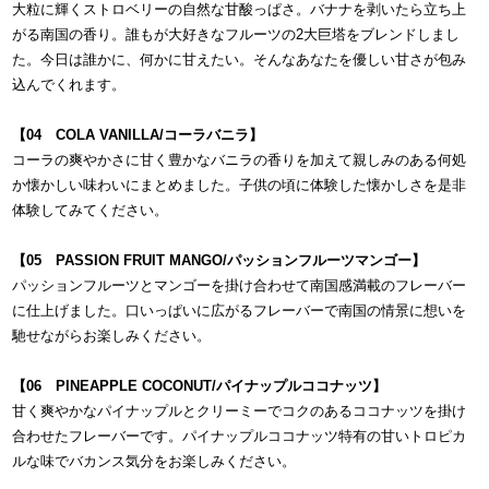
大粒に輝くストロベリーの自然な甘酸っぱさ。バナナを剥いたら立ち上
がる南国の香り。誰もが大好きなフルーツの2大巨塔をブレンドしまし
た。今日は誰かに、何かに甘えたい。そんなあなたを優しい甘さが包み
込んでくれます。
【04 COLA VANILLA/コーラバニラ】
コーラの爽やかさに甘く豊かなバニラの香りを加えて親しみのある何処
か懐かしい味わいにまとめました。子供の頃に体験した懐かしさを是非
体験してみてください。
【05 PASSION FRUIT MANGO/パッションフルーツマンゴー】
パッションフルーツとマンゴーを掛け合わせて南国感満載のフレーバー
に仕上げました。口いっぱいに広がるフレーバーで南国の情景に想いを
馳せながらお楽しみください。
【06 PINEAPPLE COCONUT/パイナップルココナッツ】
甘く爽やかなパイナップルとクリーミーでコクのあるココナッツを掛け
合わせたフレーバーです。パイナップルココナッツ特有の甘いトロピカ
ルな味でバカンス気分をお楽しみください。