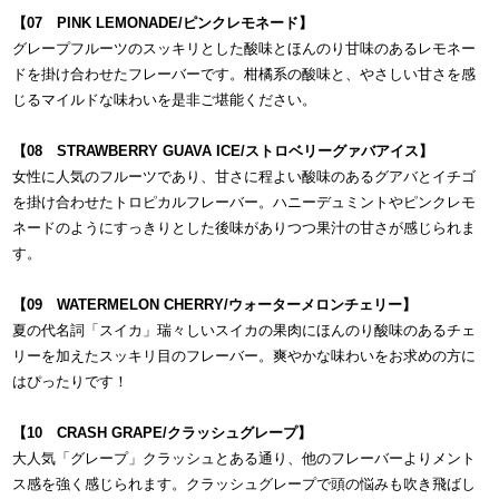
【07 PINK LEMONADE/ピンクレモネード】
グレープフルーツのスッキリとした酸味とほんのり甘味のあるレモネー
ドを掛け合わせたフレーバーです。柑橘系の酸味と、やさしい甘さを感
じるマイルドな味わいを是非ご堪能ください。
【08 STRAWBERRY GUAVA ICE/ストロベリーグァバアイス】
女性に人気のフルーツであり、甘さに程よい酸味のあるグアバとイチゴ
を掛け合わせたトロピカルフレーバー。ハニーデュミントやピンクレモ
ネードのようにすっきりとした後味がありつつ果汁の甘さが感じられま
す。
【09 WATERMELON CHERRY/ウォーターメロンチェリー】
夏の代名詞「スイカ」瑞々しいスイカの果肉にほんのり酸味のあるチェ
リーを加えたスッキリ目のフレーバー。爽やかな味わいをお求めの方に
はぴったりです！
【10 CRASH GRAPE/クラッシュグレープ】
大人気「グレープ」クラッシュとある通り、他のフレーバーよりメント
ス感を強く感じられます。クラッシュグレープで頭の悩みも吹き飛ばし